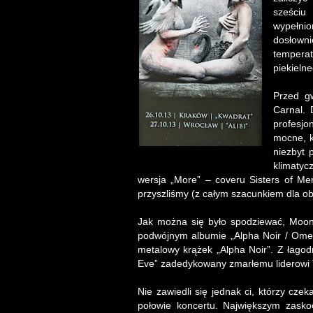
sześciu
wypełni
dosłown
tempera
piekielne
Przed gw
Carnal.
profesjo
mocne, k
niezbyt 
klimaty
wersja „More” – coveru Sisters of Me
przyszliśmy (z całym szacunkiem dla o
Jak można się było spodziewać, Moon
podwójnym albumie „Alpha Noir / Omeg
metalowy krążek „Alpha Noir”. Z łagod
Eve” zadedykowany zmarłemu liderowi T
Nie zawiedli się jednak ci, którzy cze
połowie koncertu. Największym zasko