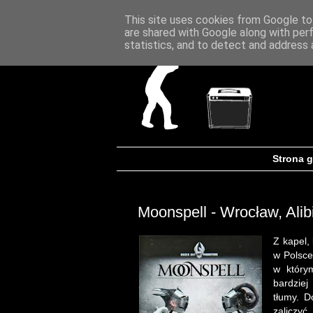
This site uses cookies from Google to 
are shared with Google along with per
statistics, and to detect and address 
Strona 
Moonspell - Wrocław, Alibi
Z kapel, 
w Polsce
w który
bardziej
tłumy. 
zaliczyć