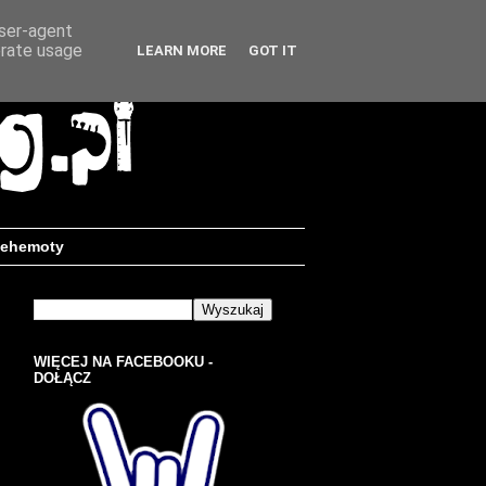
user-agent
erate usage
LEARN MORE
GOT IT
ehemoty
WIĘCEJ NA FACEBOOKU -
DOŁĄCZ