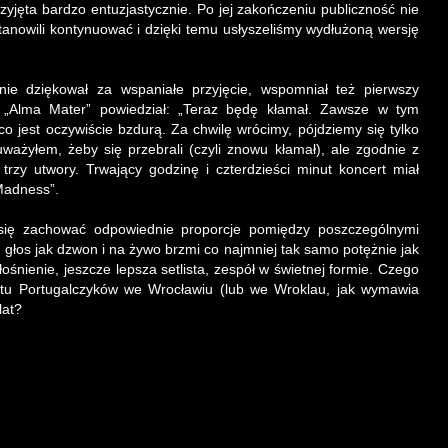
przyjęta bardzo entuzjastycznie. Po jej zakończeniu publiczność nie
anowili kontynuować i dzięki temu usłyszeliśmy wydłużoną wersję
tnie dziękował za wspaniałe przyjęcie, wspomniał też pierwszy
 „Alma Mater” powiedział: „Teraz będę kłamał. Zawsze w tym
o jest oczywiście bzdurą. Za chwilę wrócimy, pójdziemy się tylko
uważyłem, żeby się przebrali (czyli znowu kłamał), ale zgodnie z
 trzy utwory. Trwający godzinę i czterdzieści minut koncert miał
 Madness”.
się zachować odpowiednie proporcje pomiędzy poszczególnymi
głos jak dzwon i na żywo brzmi co najmniej tak samo potężnie jak
ośnienie, jeszcze lepsza setlista, zespół w świetnej formie. Czego
rtu Portugalczyków we Wrocławiu (lub we Wroklau, jak wymawia
lat?