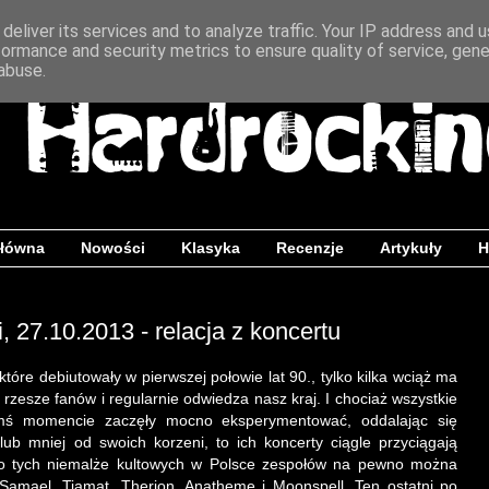
deliver its services and to analyze traffic. Your IP address and 
formance and security metrics to ensure quality of service, gen
abuse.
główna
Nowości
Klasyka
Recenzje
Artykuły
H
, 27.10.2013 - relacja z koncertu
które debiutowały w pierwszej połowie lat 90., tylko kilka wciąż ma
 rzesze fanów i regularnie odwiedza nasz kraj. I chociaż wszystkie
mś momencie zaczęły mocno eksperymentować, oddalając się
 lub mniej od swoich korzeni, to ich koncerty ciągle przyciągają
Do tych niemalże kultowych w Polsce zespołów na pewno można
 Samael, Tiamat, Therion, Anathemę i Moonspell. Ten ostatni po