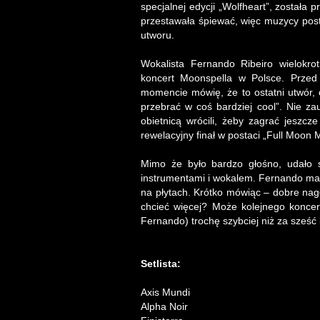
specjalnej edycji „Wolfheart”, została 
przestawała śpiewać, więc muzycy post
utworu.
Wokalista Fernando Ribeiro wielokro
koncert Moonspella w Polsce. Przed
momencie mówię, że to ostatni utwór, c
przebrać w coś bardziej cool”. Nie za
obietnicą wrócili, żeby zagrać jeszcze
rewelacyjny finał w postaci „Full Moon
Mimo że było bardzo głośno, udało 
instrumentami i wokalem. Fernando ma 
na płytach. Krótko mówiąc – dobre nagł
chcieć więcej? Może kolejnego konce
Fernando) trochę szybciej niż za sześć 
Setlista:
Axis Mundi
Alpha Noir