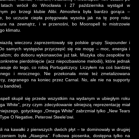
 latach wrócił do Wrocławia i 27 października wystąpił w
onym po brzegi klubie Alibi. Atmosfera była bardzo gorąca –
ie, bo uczucie ciepła potęgowała wysoka jak na tę porę roku
tura na zewnątrz, i w przenośni, bo Moonspell to mistrzowie
go klimatu.
iazdą wieczoru zaprezentowały się polskie grupy Sixpounder i
 Do samych występów przyczepić się nie mogę – moc, energia i
nalizm; do doboru wykonawców już tak. Muzyka obu zespołów to
onkretne pierdolnięcie (acz niepozbawione melodii), które jednak
pasuje do tego, co robią Portugalczycy. Liczyłem na coś bardziej
cznego i mrocznego. Nie przekonała mnie też zmetalizowana
rcy, zagranego na koniec przez Carnal. No, ale nie na supporty
bu bandów).
spell skupił się przede wszystkim na wydanym w ubiegłym roku
a White”, przy czym zdecydowanie silniejszą reprezentację miał
niejszego, gotyckiego „Omega White” zabrzmiał tylko „New Tears
ype O Negative, Peterowi Steele'owi.
kali na kawałki z pierwszych dwóch płyt – te dominowały w drugiej
czeniem była „Ataegina”. Folkowa piosenka, dostępna tylko na