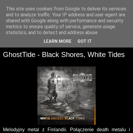
This site uses cookies from Google to deliver its services
and to analyze traffic. Your IP address and user-agent are
shared with Google along with performance and security
metrics to ensure quality of service, generate usage
statistics, and to detect and address abuse.
▼
LEARN MORE
GOT IT
GhostTide - Black Shores, White Tides
Melodyjny metal z Finlandii. Połączenie death metalu i