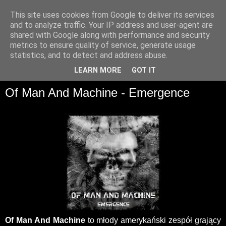
This site uses cookies from Google to deliver its services
and to analyze traffic. Your IP address and user-agent are
shared with Google along with performance and security
metrics to ensure quality of service, generate usage
statistics, and to detect and address abuse.
▼
LEARN MORE
GOT IT
Of Man And Machine - Emergence
Of Man And Machine
to młody amerykański zespół grający