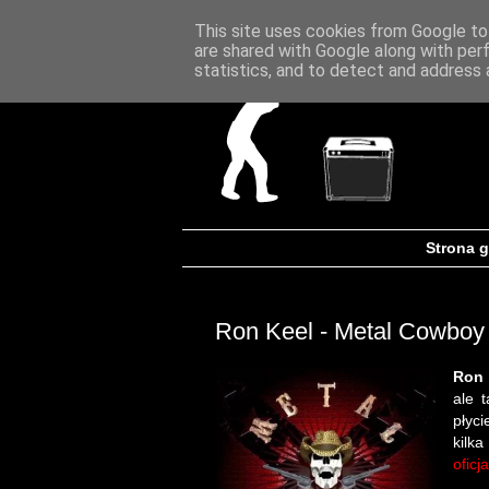
This site uses cookies from Google to 
are shared with Google along with per
statistics, and to detect and address 
Strona 
Ron Keel - Metal Cowboy
Ron 
ale 
płyc
kilk
oficj