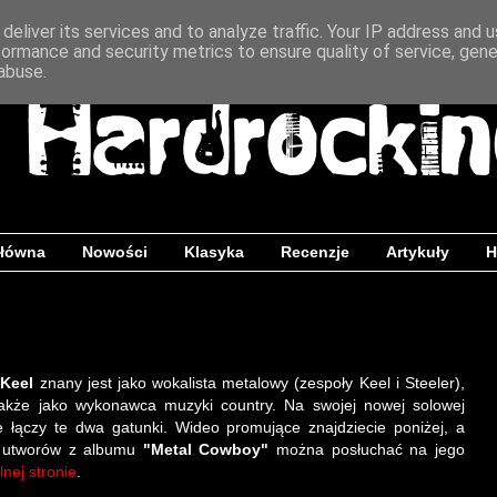
deliver its services and to analyze traffic. Your IP address and 
formance and security metrics to ensure quality of service, gen
abuse.
główna
Nowości
Klasyka
Recenzje
Artykuły
H
Keel
znany jest jako wokalista metalowy (zespoły Keel i Steeler),
także jako wykonawca muzyki country. Na swojej nowej solowej
ie łączy te dwa gatunki. Wideo promujące znajdziecie poniżej, a
a utworów z albumu
"Metal Cowboy"
można posłuchać na jego
alnej stronie
.