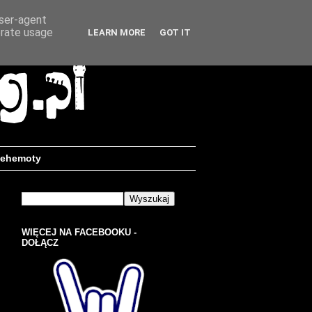
user-agent
erate usage
LEARN MORE
GOT IT
ehemoty
WIĘCEJ NA FACEBOOKU -
DOŁĄCZ