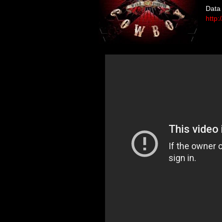
Data
http: