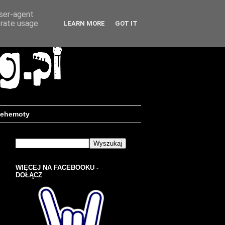
user-agent
erate usage
LEARN MORE
GOT IT
ehemoty
WIĘCEJ NA FACEBOOKU -
DOŁĄCZ