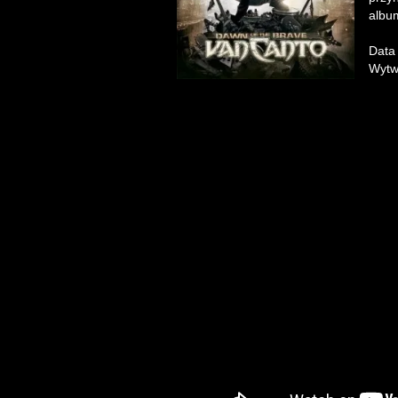
albu
Data
Wytw