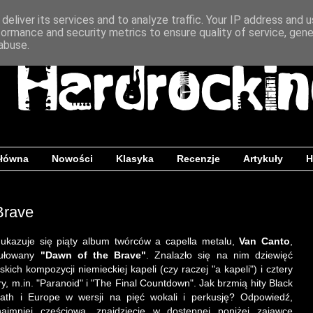
deliver its services and to analyze traffic. Your IP address and 
formance and security metrics to ensure quality of service, gen
abuse.
główna
Nowości
Klasyka
Recenzje
Artykuły
H
Brave
 ukazuje się piąty album twórców a capella metalu,
Van Canto
,
tułowany
"Dawn of the Brave"
. Znalazło się na nim dziewięć
skich kompozycji niemieckiej kapeli (czy raczej "a kapeli") i cztery
y, m.in. "Paranoid" i "The Final Countdown". Jak brzmią hity Black
ath i Europe w wersji na pięć wokali i perkusję? Odpowiedź,
najmniej częściową, znajdziecie w dostępnej poniżej zajawce