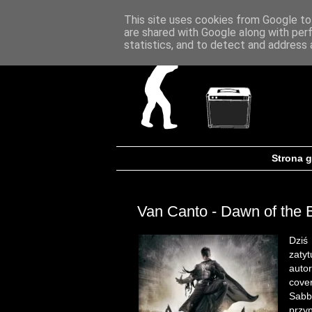
This site uses cookies from Google to 
are shared with Google along with per
statistics, and to detect and address 
Strona 
Van Canto - Dawn of the 
Dziś
zaty
autor
cover
Sabb
przy