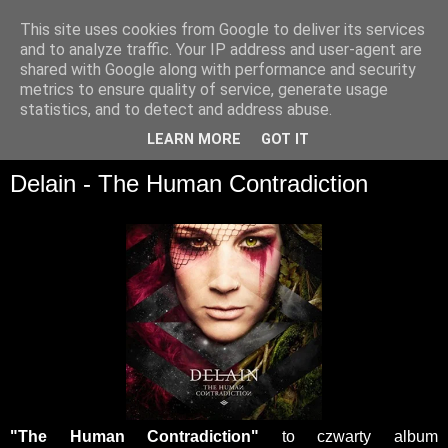
This site uses cookies from Google to deliver its services
and to analyze traffic. Your IP address and user-agent are
shared with Google along with performance and security
metrics to ensure quality of service, generate usage
statistics, and to detect and address abuse.
▼
LEARN MORE
GOT IT
Delain - The Human Contradiction
"The Human Contradiction"
to czwarty album