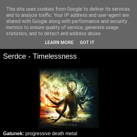
This site uses cookies from Google to deliver its services
and to analyze traffic. Your IP address and user-agent are
shared with Google along with performance and security
metrics to ensure quality of service, generate usage
statistics, and to detect and address abuse.
▼
LEARN MORE
GOT IT
Serdce - Timelessness
Gatunek:
progressive death metal