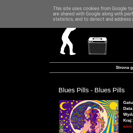
This site uses cookies from Google to 
are shared with Google along with per
statistics, and to detect and address 
Strona 
Blues Pills - Blues Pills
Gatu
Data
Wyd
Kraj:
www.