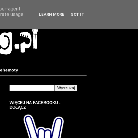
user-agent
erate usage
LEARN MORE
GOT IT
ehemoty
WIĘCEJ NA FACEBOOKU -
DOŁĄCZ