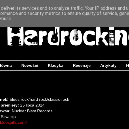
deliver its services and to analyze traffic. Your IP address and 
formance and security metrics to ensure quality of service, gen
abuse.
główna
Nowości
Klasyka
Recenzje
Artykuły
H
nek:
blues rock/hard rock/classic rock
 premiery:
25 lipca 2014
awca:
Nuclear Blast Records
Szwecja
bluespills.com/