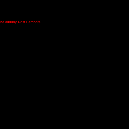
łne albumy
,
Post Hardcore