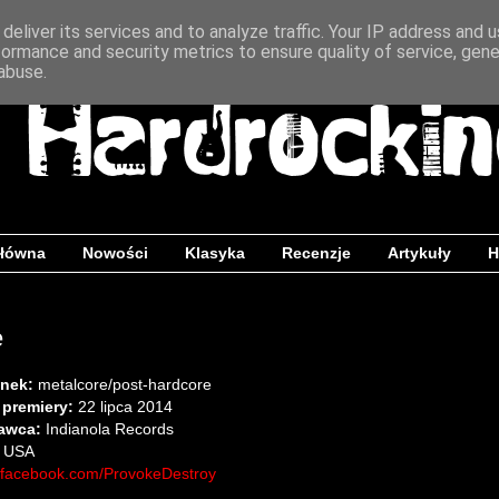
deliver its services and to analyze traffic. Your IP address and 
formance and security metrics to ensure quality of service, gen
abuse.
główna
Nowości
Klasyka
Recenzje
Artykuły
H
e
nek:
metalcore/post-hardcore
 premiery:
22 lipca 2014
awca:
Indianola Records
USA
facebook.com/ProvokeDestroy