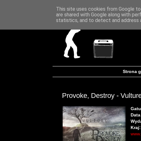
This site uses cookies from Google to 
are shared with Google along with per
statistics, and to detect and address 
Strona 
Provoke, Destroy - Vultur
Gatu
Data
Wyd
Kraj:
www.