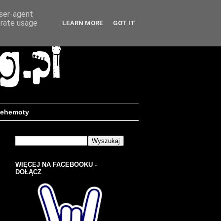
user-agent
erate usage
LEARN MORE
GOT IT
ehemoty
WIĘCEJ NA FACEBOOKU -
DOŁĄCZ