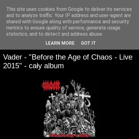
This site uses cookies from Google to deliver its services
and to analyze traffic. Your IP address and user-agent are
shared with Google along with performance and security
metrics to ensure quality of service, generate usage
statistics, and to detect and address abuse.
▼
LEARN MORE
GOT IT
Vader - "Before the Age of Chaos - Live
2015" - cały album