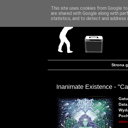
This site uses cookies from Google to 
are shared with Google along with per
statistics, and to detect and address 
Strona 
Inanimate Existence - "Ca
Gatu
Data
Wyd
Poch
www.