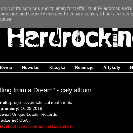
deliver its services and to analyze traffic. Your IP address and 
formance and security metrics to ensure quality of service, gen
abuse.
główna
Nowości
Klasyka
Recenzje
Artykuły
H
lling from a Dream" - cały album
nek:
progressive/technical death metal
 premiery:
16.09.2016
awca:
Unique Leader Records
odzenie:
USA
facebook.com/TheInanimateExistence