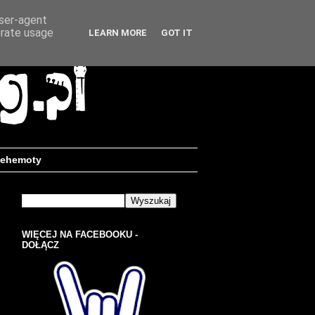
user-agent
erate usage
LEARN MORE
GOT IT
ehemoty
WIĘCEJ NA FACEBOOKU -
DOŁĄCZ