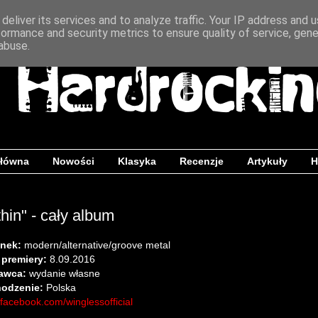
deliver its services and to analyze traffic. Your IP address and 
formance and security metrics to ensure quality of service, gen
abuse.
główna
Nowości
Klasyka
Recenzje
Artykuły
H
hin" - cały album
nek:
modern/alternative/groove metal
 premiery:
8.09.2016
awca:
wydanie własne
odzenie:
Polska
facebook.com/winglessofficial