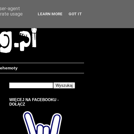
user-agent
erate usage
LEARN MORE
GOT IT
ehemoty
WIĘCEJ NA FACEBOOKU -
DOŁĄCZ