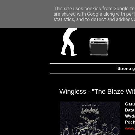
This site uses cookies from Google to 
are shared with Google along with per
statistics, and to detect and address 
Strona 
Wingless - "The Blaze Wit
Gatu
Data
Wyd
Poch
www.