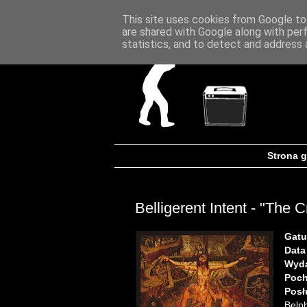
This site uses cookies from Google to 
are shared with Google along with per
statistics, and to detect and address 
Strona 
Belligerent Intent - "The C
Gatu
Data
Wyd
Poch
Posłu
Belp