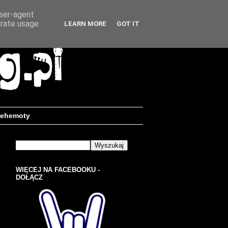
user-agent
erate usage
LEARN MORE
GOT IT
ehemoty
WIĘCEJ NA FACEBOOKU -
DOŁĄCZ