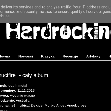
deliver its services and to analyze traffic. Your IP address and 
formance and security metrics to ensure quality of service, gen
abuse.
główna
Nowości
Klasyka
Recenzje
Artykuły
H
rucifire" - cały album
nek:
death metal
 premiery:
11.11.2016
awca:
wydanie własne
odzenie:
Australia
chaj, jeśli lubisz:
Deicide, Morbid Angel, Angelcorpse,
hegor