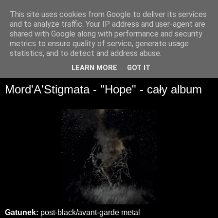
This site uses cookies from Google to deliver its services
and to analyze traffic. Your IP address and user-agent are
shared with Google along with performance and security
metrics to ensure quality of service, generate usage
statistics, and to detect and address abuse.
▼
LEARN MORE
GOT IT
Mord'A'Stigmata - "Hope" - cały album
Gatunek:
post-black/avant-garde metal