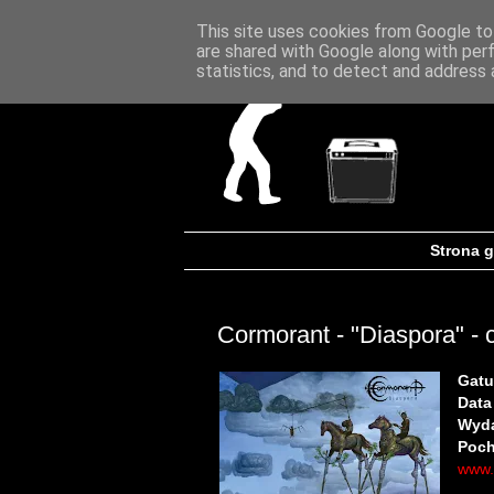
This site uses cookies from Google to 
are shared with Google along with per
statistics, and to detect and address 
Strona 
Cormorant - "Diaspora" - 
Gatu
Data
Wyd
Poch
www.