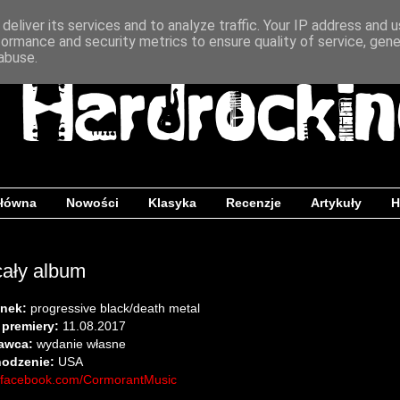
deliver its services and to analyze traffic. Your IP address and 
formance and security metrics to ensure quality of service, gen
abuse.
główna
Nowości
Klasyka
Recenzje
Artykuły
H
cały album
nek:
progressive black/death metal
 premiery:
11.08.2017
awca:
wydanie własne
odzenie:
USA
facebook.com/CormorantMusic