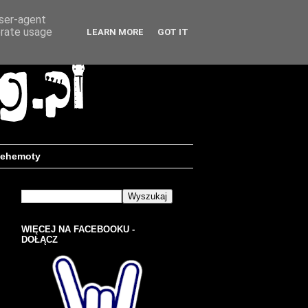
user-agent
erate usage
LEARN MORE
GOT IT
ehemoty
WIĘCEJ NA FACEBOOKU -
DOŁĄCZ