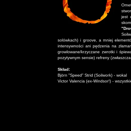
Omet
stwo
jest
skom
"Dro
Soil
solówkach) i groove, a mniej element
intensywności ani pędzenia na złama
growlowane/krzyczane zwrotki i śpie
pozytywnym sensie) refreny (zwłaszcza "
Skład:
Björn "Speed" Strid (Soilwork) - wokal
Victor Valencia (ex-Windsor!) - wszystk