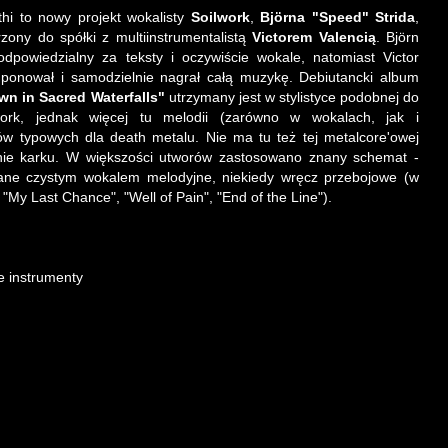
hi to nowy projekt wokalisty
Soilwork
,
Björna "Speed" Strida
,
rzony do spółki z multiinstrumentalistą
Victorem Valencią
. Björn
 odpowiedzialny za teksty i oczywiście wokale, natomiast Victor
ponował i samodzielnie nagrał całą muzykę. Debiutancki album
wn in Sacred Waterfalls"
utrzymany jest w stylistyce podobnej do
work, jednak więcej tu melodii (zarówno w wokalach, jak i
ów typowych dla death metalu. Nie ma tu też tej metalcore'owej
nie karku. W większości utworów zastosowano znany schemat -
wane czystym wokalem melodyjne, niekiedy wręcz przebojowe (w
My Last Chance", "Well of Pain", "End of the Line").
ie instrumenty