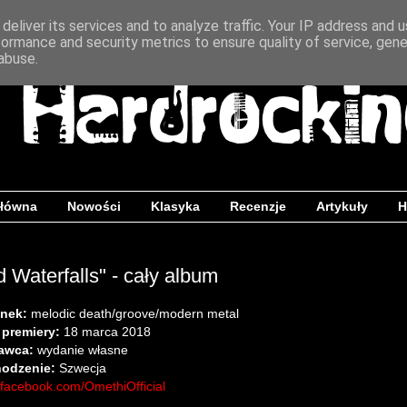
deliver its services and to analyze traffic. Your IP address and 
formance and security metrics to ensure quality of service, gen
abuse.
główna
Nowości
Klasyka
Recenzje
Artykuły
H
 Waterfalls" - cały album
nek:
melodic death/groove/modern metal
 premiery:
18 marca 2018
awca:
wydanie własne
odzenie:
Szwecja
facebook.com/OmethiOfficial