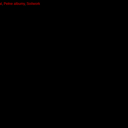
al
,
Pełne albumy
,
Soilwork