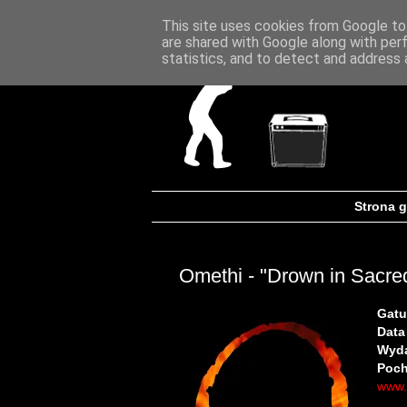
This site uses cookies from Google to 
are shared with Google along with per
statistics, and to detect and address 
Strona 
Omethi - "Drown in Sacred
Gatu
Data
Wyd
Poch
www.