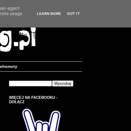
user-agent
erate usage
LEARN MORE
GOT IT
ehemoty
WIĘCEJ NA FACEBOOKU -
DOŁĄCZ