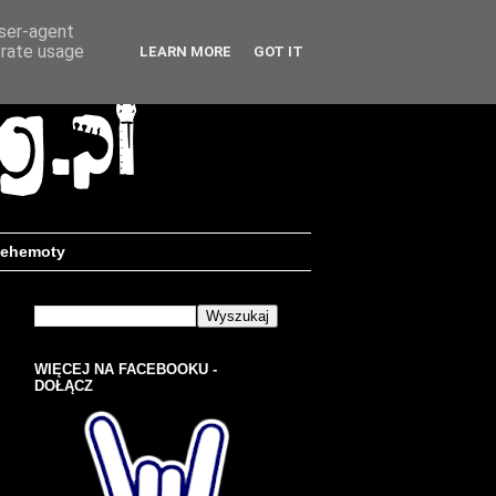
user-agent
erate usage
LEARN MORE
GOT IT
ehemoty
WIĘCEJ NA FACEBOOKU -
DOŁĄCZ