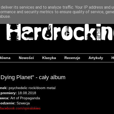
deliver its services and to analyze traffic. Your IP address and 
formance and security metrics to ensure quality of service, gen
abuse.
główna
Nowości
Klasyka
Recenzje
Artykuły
H
a Dying Planet" - cały album
nek:
psychedelic rock/doom metal
 premiery:
18.08.2018
awca:
Art of Propaganda
odzenie:
Szwecja
facebook.com/spiralskies