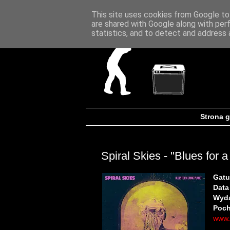
This site uses cookies from Google to 
are shared with Google along with per
statistics, and to detect and address 
Strona 
Spiral Skies - "Blues for 
Gatu
Data
Wyd
Poch
www.