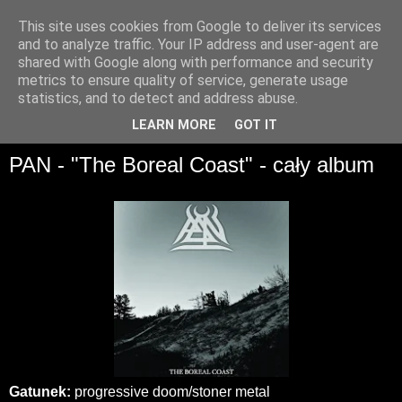
This site uses cookies from Google to deliver its services
and to analyze traffic. Your IP address and user-agent are
shared with Google along with performance and security
metrics to ensure quality of service, generate usage
statistics, and to detect and address abuse.
▼
LEARN MORE
GOT IT
PAN - "The Boreal Coast" - cały album
Gatunek:
progressive doom/stoner metal