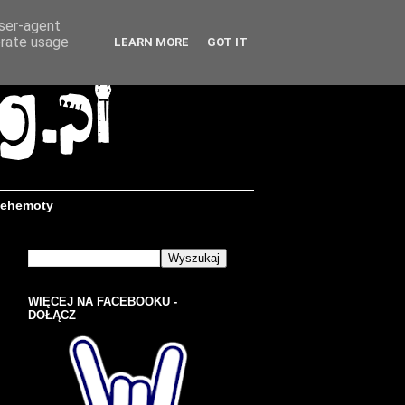
user-agent
erate usage
LEARN MORE
GOT IT
ehemoty
WIĘCEJ NA FACEBOOKU -
DOŁĄCZ