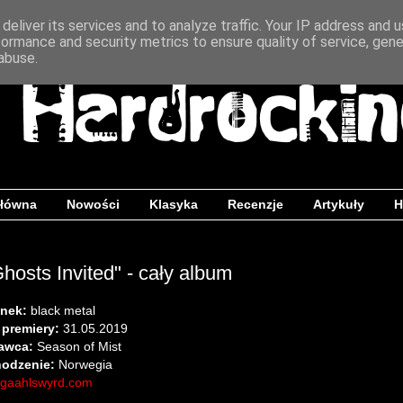
deliver its services and to analyze traffic. Your IP address and 
formance and security metrics to ensure quality of service, gen
abuse.
główna
Nowości
Klasyka
Recenzje
Artykuły
H
hosts Invited" - cały album
nek:
black metal
 premiery:
31.05.2019
awca:
Season of Mist
odzenie:
Norwegia
gaahlswyrd.com