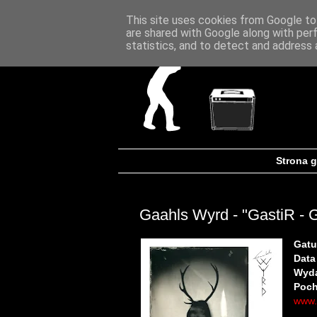
This site uses cookies from Google to 
are shared with Google along with per
statistics, and to detect and address 
Strona 
Gaahls Wyrd - "GastiR - G
Gatu
Data
Wyd
Poch
www.