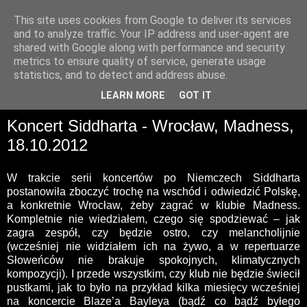
This site uses cookies from Google to deliver its services
and to analyze traffic. Your IP address and user-agent are
shared with Google along with performance and security
metrics to ensure quality of service, generate usage
statistics, and to detect and address abuse.
▼
LEARN MORE
GOT IT
Koncert Siddharta - Wrocław, Madness,
18.10.2012
W trakcie serii koncertów po Niemczech Siddharta
postanowiła zboczyć trochę na wschód i odwiedzić Polskę,
a konkretnie Wrocław, żeby zagrać w klubie Madness.
Kompletnie nie wiedziałem, czego się spodziewać – jak
zagra zespół, czy będzie ostro, czy melancholijnie
(wcześniej nie widziałem ich na żywo, a w repertuarze
Słoweńców nie brakuje spokojnych, klimatycznych
kompozycji). I przede wszystkim, czy klub nie będzie świecił
pustkami, jak to było na przykład kilka miesięcy wcześniej
na koncercie Blaze’a Bayleya (bądź co bądź byłego