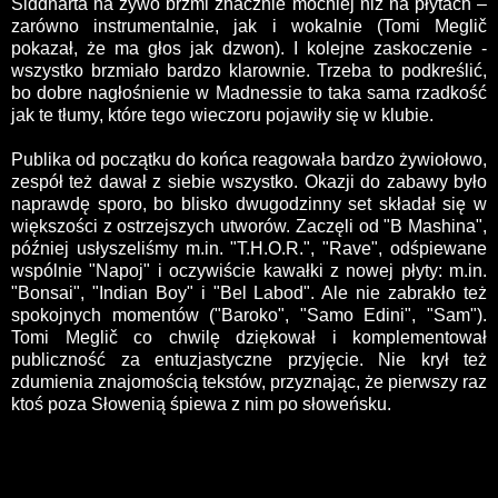
Siddharta na żywo brzmi znacznie mocniej niż na płytach –
zarówno instrumentalnie, jak i wokalnie (Tomi Meglič
pokazał, że ma głos jak dzwon). I kolejne zaskoczenie -
wszystko brzmiało bardzo klarownie. Trzeba to podkreślić,
bo dobre nagłośnienie w Madnessie to taka sama rzadkość
jak te tłumy, które tego wieczoru pojawiły się w klubie.
Publika od początku do końca reagowała bardzo żywiołowo,
zespół też dawał z siebie wszystko. Okazji do zabawy było
naprawdę sporo, bo blisko dwugodzinny set składał się w
większości z ostrzejszych utworów. Zaczęli od "B Mashina",
później usłyszeliśmy m.in. "T.H.O.R.", "Rave", odśpiewane
wspólnie "Napoj" i oczywiście kawałki z nowej płyty: m.in.
"Bonsai", "Indian Boy" i "Bel Labod". Ale nie zabrakło też
spokojnych momentów ("Baroko", "Samo Edini", "Sam").
Tomi Meglič co chwilę dziękował i komplementował
publiczność za entuzjastyczne przyjęcie. Nie krył też
zdumienia znajomością tekstów, przyznając, że pierwszy raz
ktoś poza Słowenią śpiewa z nim po słoweńsku.