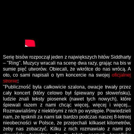
Serię bisów rozpoczął jeden z największych hitów Siddharty
– "Ring". Muzycy wracali na scenę dwa razy, grając na bis w
sumie pięć utworów. Obiecali, że wkrótce do nas wrócą. A
oto, co sami napisali o tym koncercie na swojej
oficjalnej
stronie
:
"Publiczność była całkowicie szalona, owacje trwały przez
cały koncert (który celowo był śpiewany po słoweńsku),
ludzie znali teksty piosenek (nawet tych nowych), które
śpiewali razem z nami chcąc więcej, więcej i więcej...
Rozmawialiśmy z niektórymi z nich po występie. Powiedzieli
nam, że tęsknili za nami tak bardzo podczas naszej 8-letniej
nieobecności w Polsce, że przejechali kilkaset kilometrów,
żeby nas zobaczyć. Kilku z nich rozmawiało z nami po