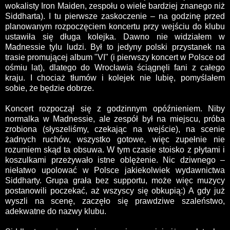
wokalisty Iron Maiden, zespołu o wiele bardziej znanego niż
Siddharta). I tu pierwsze zaskoczenie – na godzinę przed
planowanym rozpoczęciem koncertu przy wejściu do klubu
ustawiła się długa kolejka. Dawno nie widziałem w
Madnessie tylu ludzi. Był to jedyny polski przystanek na
trasie promującej album "VI" (i pierwszy koncert w Polsce od
ośmiu lat), dlatego do Wrocławia ściągnęli fani z całego
kraju. I chociaż tłumów i kolejek nie lubię, pomyślałem
sobie, że będzie dobrze.
Koncert rozpoczął się z godzinnym opóźnieniem. Niby
normalka w Madnessie, ale zespół był na miejscu, próba
zrobiona (słyszeliśmy, czekając na wejście), na scenie
żadnych ruchów, wszystko gotowe, więc zupełnie nie
rozumiem skąd ta obsuwa. W tym czasie stoisko z płytami i
koszulkami przeżywało istne oblężenie. Nic dziwnego –
niełatwo upolować w Polsce jakiekolwiek wydawnictwa
Siddharty. Grupa grała bez supportu, może więc muzycy
postanowili poczekać, aż wszyscy się obkupią:) A gdy już
wyszli na scenę, zaczęło się prawdziwe szaleństwo,
adekwatne do nazwy klubu.