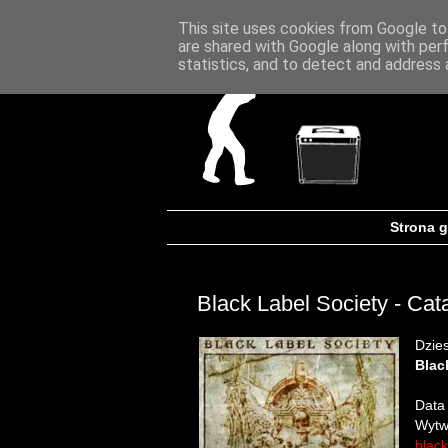
This site uses cookies from Google to 
are shared with Google along with per
statistics, and to detect and address 
Strona 
Black Label Society - Cat
Dzie
Blac
Data
Wytw
black