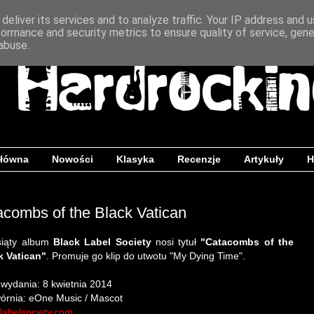
deliver its services and to analyze traffic. Your IP address and 
formance and security metrics to ensure quality of service, gen
abuse.
główna
Nowości
Klasyka
Recenzje
Artykuły
H
acombs of the Black Vatican
siąty album
Black Label Society
nosi tytuł
"Catacombs of the
k Vatican"
. Promuje go klip do utwotu "My Dying Time".
 wydania: 8 kwietnia 2014
órnia: eOne Music / Mascot
labelsociety.com