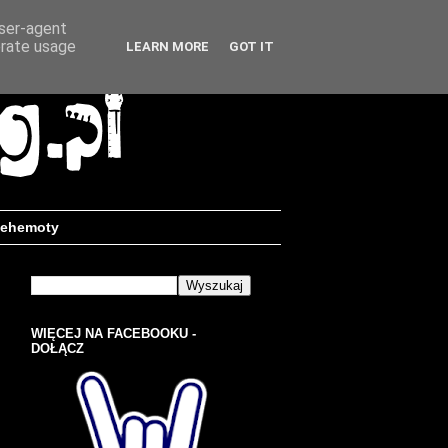
user-agent
erate usage
LEARN MORE
GOT IT
ehemoty
WIĘCEJ NA FACEBOOKU -
DOŁĄCZ