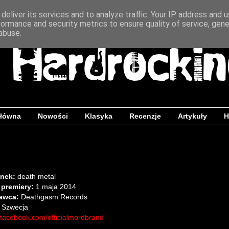
deliver its services and to analyze traffic. Your IP address and 
formance and security metrics to ensure quality of service, gen
abuse.
główna
Nowości
Klasyka
Recenzje
Artykuły
H
nek:
death metal
 premiery:
1 maja 2014
awca:
Deathgasm Records
Szwecja
facebook.com/officialmordbrand