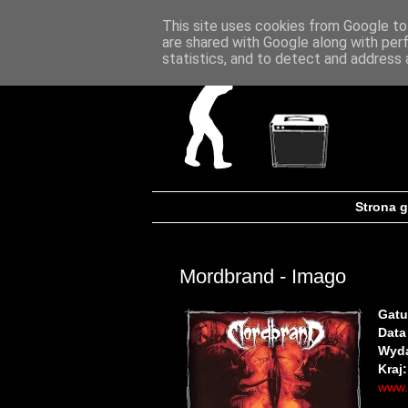
This site uses cookies from Google to 
are shared with Google along with per
statistics, and to detect and address 
Strona 
Mordbrand - Imago
Gatu
Data
Wyd
Kraj:
www.