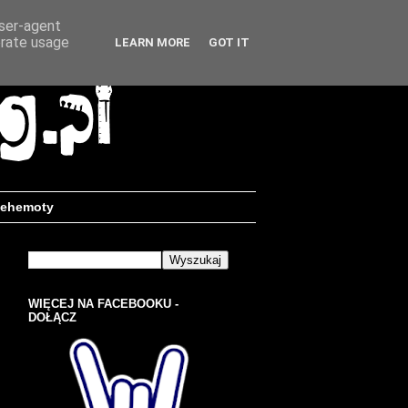
user-agent
erate usage
LEARN MORE
GOT IT
ehemoty
WIĘCEJ NA FACEBOOKU -
DOŁĄCZ