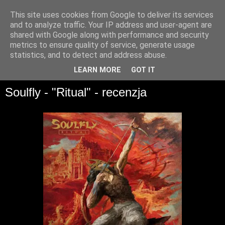
This site uses cookies from Google to deliver its services
and to analyze traffic. Your IP address and user-agent are
shared with Google along with performance and security
metrics to ensure quality of service, generate usage
statistics, and to detect and address abuse.
▼
LEARN MORE
GOT IT
Soulfly - "Ritual" - recenzja