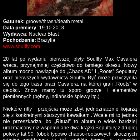
Gatunek:
groove/thrash/death metal
Data premiery:
19.10.2018
Wydawca:
Nuclear Blast
Pochodzenie:
Brazylia
www.soulfly.com
20 lat po wydaniu pierwszej płyty Soulfly Max Cavalera
wraca, przynajmniej częściowo do tamtego okresu. Nowy
album mocno nawiązuje do „Chaos AD” i „Roots” Sepultury
oraz pierwszych wydawnictw Soulfly. Być może przyczyniła
się do tego trasa braci Cavalera, na której grali „Roots” w
całości. Znów mamy tu sporo groove i elementów
plemiennych (bębny, indiańskie śpiewy itp.).
Niektóre riffy i przejścia może zbyt jednoznacznie kojarzą
się z konkretnymi starszymi kawałkami. Wcale mi to jednak
nie przeszkadza, bo „Ritual” to album o wiele bardziej
urozmaicony niż wspomniane dwa krążki Sepultury z drugiej
połowy lat 90. (obok typowo chaoso-rootsowych skocznych