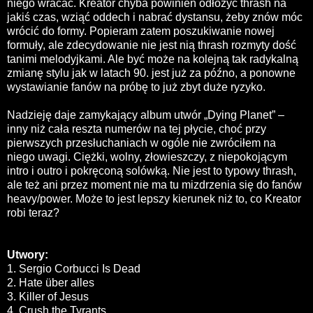
niego wracać. Kreator chyba powinien odłożyć thrash na
jakiś czas, wziąć oddech i nabrać dystansu, żeby znów móc
wrócić do formy. Popieram zatem poszukiwanie nowej
formuły, ale zdecydowanie nie jest nią thrash rozmyty dość
tanimi melodyjkami. Ale być może na kolejną tak radykalną
zmianę stylu jak w latach 90. jest już za późno, a ponowne
wystawianie fanów na próbę to już zbyt duże ryzyko.
Nadzieję daje zamykający album utwór „Dying Planet” –
inny niż cała reszta numerów na tej płycie, choć przy
pierwszych przesłuchaniach w ogóle nie zwróciłem na
niego uwagi. Ciężki, wolny, złowieszczy, z niepokojącym
intro i outro i pokręconą solówką. Nie jest to typowy thrash,
ale też ani przez moment nie ma tu mizdrzenia się do fanów
heavy/power. Może to jest lepszy kierunek niż to, co Kreator
robi teraz?
Utwory:
1. Sergio Corbucci Is Dead
2. Hate über alles
3. Killer of Jesus
4. Crush the Tyrants