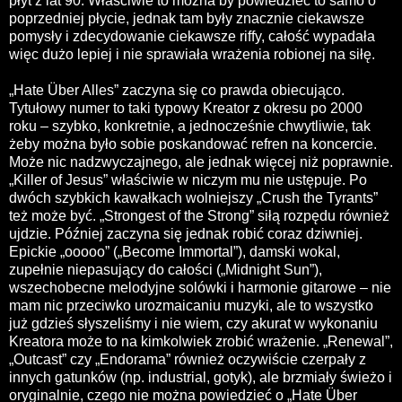
płyt z lat 90. Właściwie to można by powiedzieć to samo o
poprzedniej płycie, jednak tam były znacznie ciekawsze
pomysły i zdecydowanie ciekawsze riffy, całość wypadała
więc dużo lepiej i nie sprawiała wrażenia robionej na siłę.
„Hate Über Alles” zaczyna się co prawda obiecująco.
Tytułowy numer to taki typowy Kreator z okresu po 2000
roku – szybko, konkretnie, a jednocześnie chwytliwie, tak
żeby można było sobie poskandować refren na koncercie.
Może nic nadzwyczajnego, ale jednak więcej niż poprawnie.
„Killer of Jesus” właściwie w niczym mu nie ustępuje. Po
dwóch szybkich kawałkach wolniejszy „Crush the Tyrants”
też może być. „Strongest of the Strong” siłą rozpędu również
ujdzie. Później zaczyna się jednak robić coraz dziwniej.
Epickie „ooooo” („Become Immortal”), damski wokal,
zupełnie niepasujący do całości („Midnight Sun”),
wszechobecne melodyjne solówki i harmonie gitarowe – nie
mam nic przeciwko urozmaicaniu muzyki, ale to wszystko
już gdzieś słyszeliśmy i nie wiem, czy akurat w wykonaniu
Kreatora może to na kimkolwiek zrobić wrażenie. „Renewal”,
„Outcast” czy „Endorama” również oczywiście czerpały z
innych gatunków (np. industrial, gotyk), ale brzmiały świeżo i
oryginalnie, czego nie można powiedzieć o „Hate Über