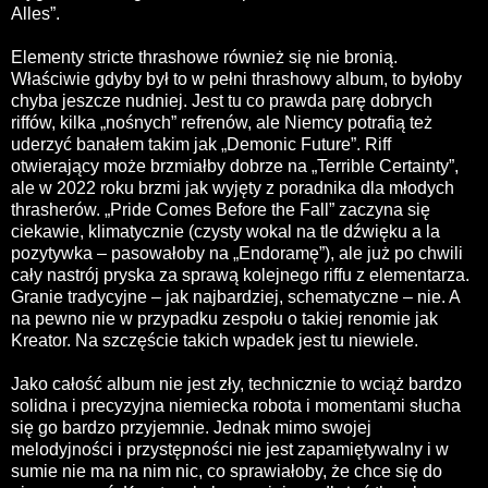
Alles”.
Elementy stricte thrashowe również się nie bronią.
Właściwie gdyby był to w pełni thrashowy album, to byłoby
chyba jeszcze nudniej. Jest tu co prawda parę dobrych
riffów, kilka „nośnych” refrenów, ale Niemcy potrafią też
uderzyć banałem takim jak „Demonic Future”. Riff
otwierający może brzmiałby dobrze na „Terrible Certainty”,
ale w 2022 roku brzmi jak wyjęty z poradnika dla młodych
thrasherów. „Pride Comes Before the Fall” zaczyna się
ciekawie, klimatycznie (czysty wokal na tle dźwięku a la
pozytywka – pasowałoby na „Endoramę”), ale już po chwili
cały nastrój pryska za sprawą kolejnego riffu z elementarza.
Granie tradycyjne – jak najbardziej, schematyczne – nie. A
na pewno nie w przypadku zespołu o takiej renomie jak
Kreator. Na szczęście takich wpadek jest tu niewiele.
Jako całość album nie jest zły, technicznie to wciąż bardzo
solidna i precyzyjna niemiecka robota i momentami słucha
się go bardzo przyjemnie. Jednak mimo swojej
melodyjności i przystępności nie jest zapamiętywalny i w
sumie nie ma na nim nic, co sprawiałoby, że chce się do