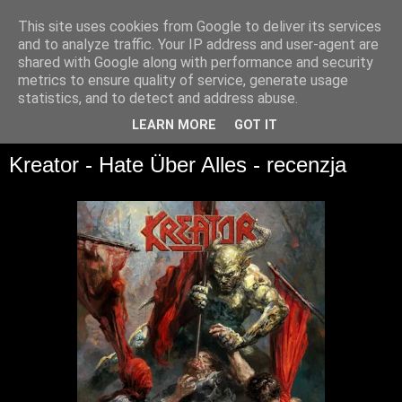
This site uses cookies from Google to deliver its services
and to analyze traffic. Your IP address and user-agent are
shared with Google along with performance and security
metrics to ensure quality of service, generate usage
statistics, and to detect and address abuse.
▼
LEARN MORE
GOT IT
Kreator - Hate Über Alles - recenzja