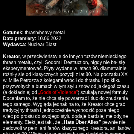
Gatunek:
thrash/heavy metal
Data premiery:
10.06.2022
Wydawca:
Nuclear Blast
Kreator
, w przeciwieństwie do innych tuzów niemieckiego
thrash metalu, czyli Sodom i Destruction, nigdy nie bał się
eksperymentować. Płyty wydane w latach 90. diametralnie
różniły się od klasycznych pozycji z lat 80. Na początku XX
w. Mille Petrozza z kolegami wrócił do thrashu i po kilku
przyzwoitych albumach w tym stylu znów od jakiegoś czasu
(a dokładniej od
„Gods of Violence”
) szukają nowej formuły.
Doceniam to, że nie chcą się powtarzać i tłuc do znudzenia
tego samego. Wygląda jednak na to, że Kreator chce grać
tradycyjny thrash i jednocześnie wychodzić poza niego,
więc po prostu do swojego stylu dodaje bardziej melodyjne
elementy. Efekt jest taki, że
„Hate Über Alles”
pewnie nie
zadowoli w pełni ani fanów klasycznego Kreatora, ani fanów