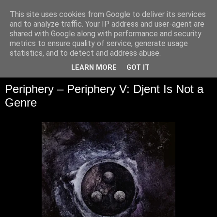
This site uses cookies from Google to deliver its services
and to analyze traffic. Your IP address and user-agent are
shared with Google along with performance and security
metrics to ensure quality of service, generate usage
statistics, and to detect and address abuse.
▼
LEARN MORE
GOT IT
Periphery – Periphery V: Djent Is Not a
Genre