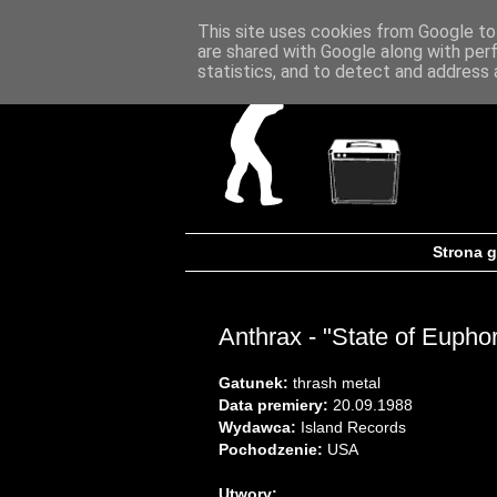
This site uses cookies from Google to 
are shared with Google along with per
statistics, and to detect and address 
Strona 
Anthrax - "State of Euphor
Gatunek:
thrash metal
Data premiery:
20.09.1988
Wydawca:
Island Records
Pochodzenie:
USA
Utwory: