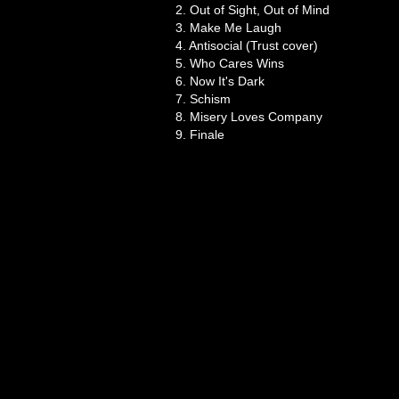
2. Out of Sight, Out of Mind
3. Make Me Laugh
4. Antisocial (Trust cover)
5. Who Cares Wins
6. Now It's Dark
7. Schism
8. Misery Loves Company
9. Finale