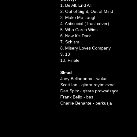
1. Be All, End All
2. Out of Sight, Out of Mind
3. Make Me Laugh
4. Antisocial (Trust cover)
5. Who Cares Wins
6. Now It's Dark
7. Schism
8. Misery Loves Company
9. 13
10. Finalé
Skład
:
Joey Belladonna - wokal
Scott Ian - gitara raytmiczna
Dan Spitz - gitara prowadząca
Frank Bello - bas
Charlie Benante - perkusja