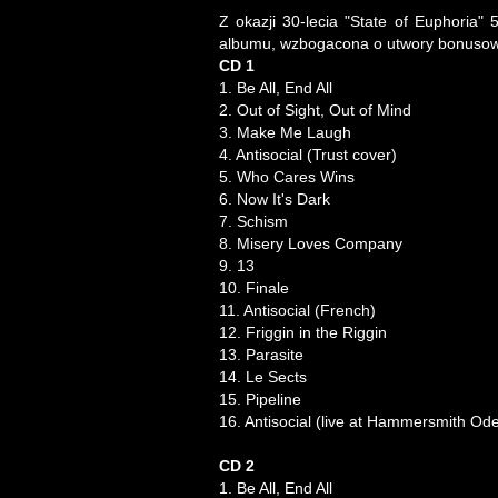
Z okazji 30-lecia "State of Euphoria" 
albumu, wzbogacona o utwory bonusow
CD 1
1. Be All, End All
2. Out of Sight, Out of Mind
3. Make Me Laugh
4. Antisocial (Trust cover)
5. Who Cares Wins
6. Now It's Dark
7. Schism
8. Misery Loves Company
9. 13
10. Finale
11. Antisocial (French)
12. Friggin in the Riggin
13. Parasite
14. Le Sects
15. Pipeline
16. Antisocial (live at Hammersmith Od
CD 2
1. Be All, End All