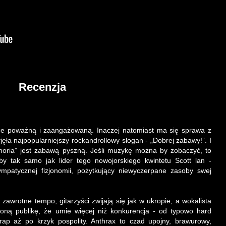
Recenzja
elce poważną i zaangażowaną. Inaczej natomiast ma się sprawa z
jęła najpopularniejszy rockandrollowy slogan - „Dobrej zabawy!”. I
phoria” jest zabawą pyszną. Jeśli muzykę można by zobaczyć, to
by tak samo jak lider tego nowojorskiego kwintetu Scott lan -
mpatycznej fizjonomii, pożytkujący niewyczerpane zasoby swej
awrotne tempo, gitarzyści zwijają się jak w ukropie, a wokalista
ioną publikę, że umie więcej niż konkurencja - od typowo hard
ap aż po krzyk pospolity. Anthrax to czad upojny, brawurowy,