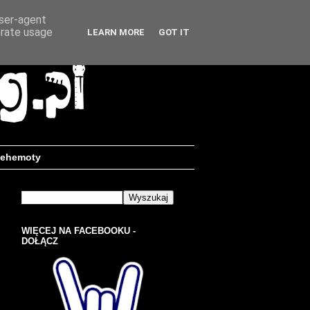
user-agent
erate usage
LEARN MORE
GOT IT
ehemoty
WIĘCEJ NA FACEBOOKU -
DOŁĄCZ