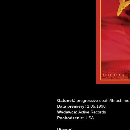
Gatunek:
progressive death/thrash met
Data premiery:
1.05.1990
Wydawca:
Active Records
Pochodzenie:
USA
Utwory: