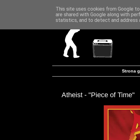
This site uses cookies from Google to 
are shared with Google along with per
statistics, and to detect and address 
Strona 
Atheist - "Piece of Time"