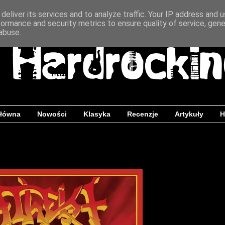
deliver its services and to analyze traffic. Your IP address and 
formance and security metrics to ensure quality of service, gen
abuse.
główna
Nowości
Klasyka
Recenzje
Artykuły
H