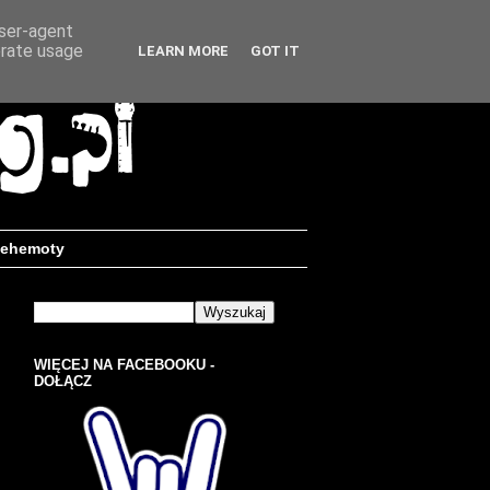
user-agent
erate usage
LEARN MORE
GOT IT
ehemoty
WIĘCEJ NA FACEBOOKU -
DOŁĄCZ