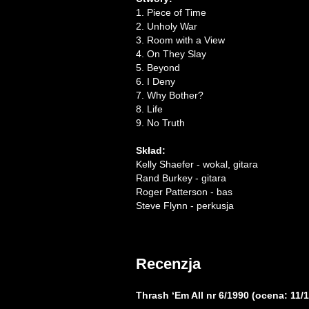
1. Piece of Time
2. Unholy War
3. Room with a View
4. On They Slay
5. Beyond
6. I Deny
7. Why Bother?
8. Life
9. No Truth
Skład:
Kelly Shaefer - wokal, gitara
Rand Burkey - gitara
Roger Patterson - bas
Steve Flynn - perkusja
Recenzja
Thrash ‘Em All nr 6/1990 (ocena: 11/1