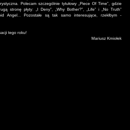
rystyczna. Polecam szczególnie tytułowy „Piece Of Time”, gdzie
rugą stronę płyty: „I Deny”, „Why Bother?”, „Life” i „No Truth”
d Angel... Pozostałe są tak samo interesujące, rzekłbym -
acji tego roku!
Mariusz Kmiołek