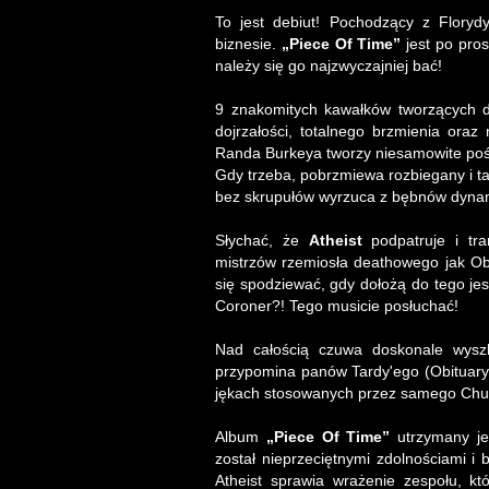
To jest debiut! Pochodzący z Flory
biznesie.
„Piece Of Time”
jest po pro
należy się go najzwyczajniej bać!
9 znakomitych kawałków tworzących d
dojrzałości, totalnego brzmienia oraz
Randa Burkeya tworzy niesamowite pości
Gdy trzeba, pobrzmiewa rozbiegany i t
bez skrupułów wyrzuca z bębnów dynam
Słychać, że
Atheist
podpatruje i tr
mistrzów rzemiosła deathowego jak Ob
się spodziewać, gdy dołożą do tego je
Coroner?! Tego musicie posłuchać!
Nad całością czuwa doskonale wyszko
przypomina panów Tardy'ego (Obituary) 
jękach stosowanych przez samego Chuc
Album
„Piece Of Time”
utrzymany je
został nieprzeciętnymi zdolnościami i
Atheist sprawia wrażenie zespołu, k