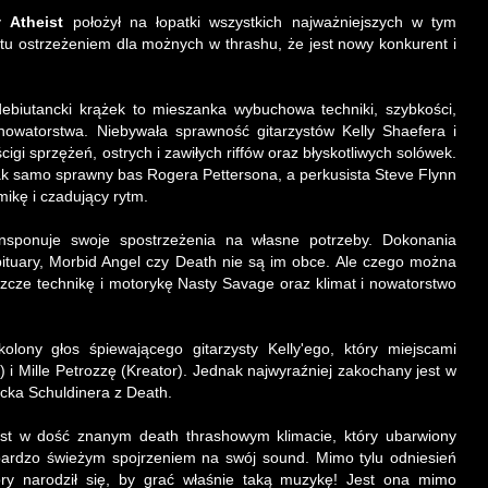
dy
Atheist
położył na łopatki wszystkich najważniejszych w tym
stu ostrzeżeniem dla możnych w thrashu, że jest nowy konkurent i
ebiutancki krążek to mieszanka wybuchowa techniki, szybkości,
 nowatorstwa. Niebywała sprawność gitarzystów Kelly Shaefera i
gi sprzężeń, ostrych i zawiłych riffów oraz błyskotliwych solówek.
ak samo sprawny bas Rogera Pettersona, a perkusista Steve Flynn
ikę i czadujący rytm.
ansponuje swoje spostrzeżenia na własne potrzeby. Dokonania
ituary, Morbid Angel czy Death nie są im obce. Ale czego można
szcze technikę i motorykę Nasty Savage oraz klimat i nowatorstwo
lony głos śpiewającego gitarzysty Kelly'ego, który miejscami
i Mille Petrozzę (Kreator). Jednak najwyraźniej zakochany jest w
ka Schuldinera z Death.
st w dość znanym death thrashowym klimacie, który ubarwiony
 bardzo świeżym spojrzeniem na swój sound. Mimo tylu odniesień
tóry narodził się, by grać właśnie taką muzykę! Jest ona mimo