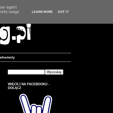
user-agent
erate usage
LEARN MORE
GOT IT
ehemoty
WIĘCEJ NA FACEBOOKU -
DOŁĄCZ