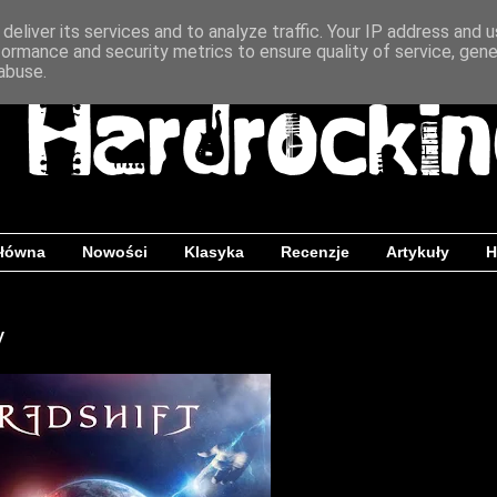
deliver its services and to analyze traffic. Your IP address and 
formance and security metrics to ensure quality of service, gen
abuse.
główna
Nowości
Klasyka
Recenzje
Artykuły
H
y