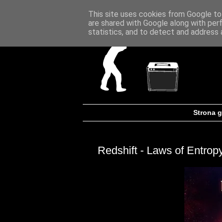
This site uses cookies from Google to 
are shared with Google along with per
statistics, and to detect and address 
Strona 
Redshift - Laws of Entrop