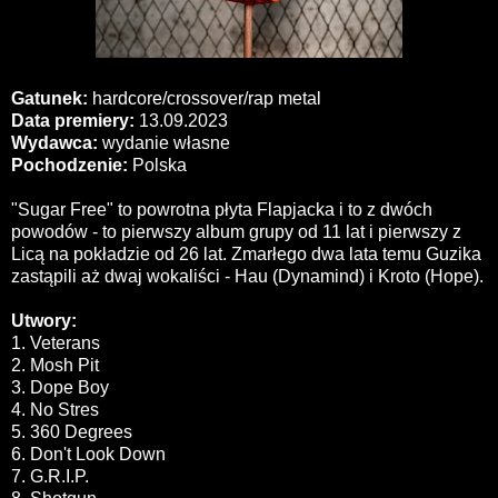
Gatunek:
hardcore/crossover/rap metal
Data premiery:
13.09.2023
Wydawca:
wydanie własne
Pochodzenie:
Polska
"Sugar Free" to powrotna płyta Flapjacka i to z dwóch
powodów - to pierwszy album grupy od 11 lat i pierwszy z
Licą na pokładzie od 26 lat. Zmarłego dwa lata temu Guzika
zastąpili aż dwaj wokaliści - Hau (Dynamind) i Kroto (Hope).
Utwory:
1. Veterans
2. Mosh Pit
3. Dope Boy
4. No Stres
5. 360 Degrees
6. Don't Look Down
7. G.R.I.P.