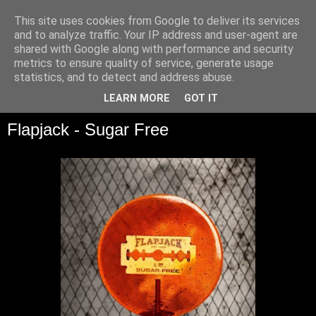
This site uses cookies from Google to deliver its services
and to analyze traffic. Your IP address and user-agent are
shared with Google along with performance and security
metrics to ensure quality of service, generate usage
statistics, and to detect and address abuse.
▼
LEARN MORE
GOT IT
Flapjack - Sugar Free